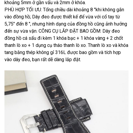
khoảng 5mm ở gần vấu và 2mm ở khóa.
PHÙ HỢP TỐI ƯU: Tổng chiều dài khoảng 8 "khi không gắn
vào đồng hồ; Dây đeo được thiết kế để vừa với cổ tay từ
5,75" đến 8 ", nhưng hình dạng của đồng hồ cũng ảnh hưởng
đến sự vừa vặn. CÔNG CỤ LẮP ĐẶT BAO GỒM: Dây đeo
đồng hồ cá sấu đi kèm 1 khóa bạc + 1 khóa vàng + 2 chốt
thanh lò xo + 1 dụng cụ tháo thanh lò xo. Thanh lò xo và khóa
tang bằng thép không gỉ 316L được bao gồm và tích hợp
vào dây đeo, bạn rất dễ dàng lắp đặt.