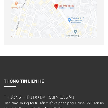
THÔNG TIN LIÊN HỆ
THƯƠNG HIỆU ĐỒ DA DAILY CÁ SẤU
Hiện Nay Chúng tôi tự sản xuất và phân phối Online: 295 Tân Kỳ