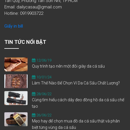
Tân Quý, Phường Tân Sơn Nhì, TP.HCM
Email: dailycasau@gmail.com
Hotline: 0919903722
Giấy in bill
TIN TỨC NỔI BẬT
12/06/19
Quy trình tạo nên một đôi giày da cá sấu
10/01/24
Làm Thế Nào Để Chọn Ví Da Cá Sấu Chất Lượng?
28/06/22
Cùng tìm hiểu cách dây đeo đồng hồ da cá sấu chế
tạo
26/06/22
Mẹo hay để chọn mua đồ da cá sấu thật và phân
biệt từng vùng da cá sấu