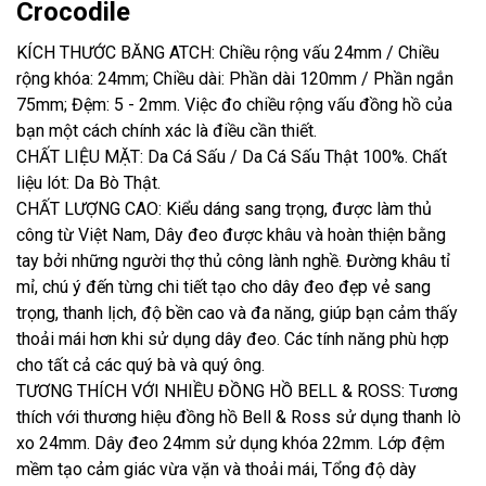
Crocodile
KÍCH THƯỚC BĂNG ATCH: Chiều rộng vấu 24mm / Chiều
rộng khóa: 24mm; Chiều dài: Phần dài 120mm / Phần ngắn
75mm; Đệm: 5 - 2mm. Việc đo chiều rộng vấu đồng hồ của
bạn một cách chính xác là điều cần thiết.
CHẤT LIỆU MẶT: Da Cá Sấu / Da Cá Sấu Thật 100%. Chất
liệu lót: Da Bò Thật.
CHẤT LƯỢNG CAO: Kiểu dáng sang trọng, được làm thủ
công từ Việt Nam, Dây đeo được khâu và hoàn thiện bằng
tay bởi những người thợ thủ công lành nghề. Đường khâu tỉ
mỉ, chú ý đến từng chi tiết tạo cho dây đeo đẹp vẻ sang
trọng, thanh lịch, độ bền cao và đa năng, giúp bạn cảm thấy
thoải mái hơn khi sử dụng dây đeo. Các tính năng phù hợp
cho tất cả các quý bà và quý ông.
TƯƠNG THÍCH VỚI NHIỀU ĐỒNG HỒ BELL & ROSS: Tương
thích với thương hiệu đồng hồ Bell & Ross sử dụng thanh lò
xo 24mm. Dây đeo 24mm sử dụng khóa 22mm. Lớp đệm
mềm tạo cảm giác vừa vặn và thoải mái, Tổng độ dày