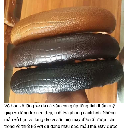
Vỏ bọc vô lăng xe da cá sấu còn giúp tăng tính thẩm mỹ,
giúp vô lăng trở nên đẹp, chấ tvà phong cách hơn. Những
mẫu vỏ bọc vô lăng da cá sấu hiện nay đều rất được chú
trọng về thiết kế với đa dạng màu sắc, mẫu mã. Đây được