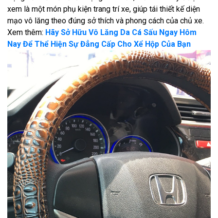
xem là một món phụ kiện trang trí xe, giúp tái thiết kế diện
mạo vô lăng theo đúng sở thích và phong cách của chủ xe.
Xem thêm:
Hãy Sở Hữu Vô Lăng Da Cá Sấu Ngay Hôm
Nay Để Thể Hiện Sự Đẳng Cấp Cho Xể Hộp Của Bạn