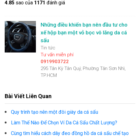
4.8
5
sao của
1171
đánh giá
Những điều khiến bạn nên đầu tư cho
xế hộp bạn một vỏ bọc vô lăng da cá
sấu
Tin tức
Tư vấn miễn phí
0919903722
295 Tân Kỳ Tân Quý, Phường Tân Sơn Nhì,
TP.HCM
Bài Viết Liên Quan
Quy trình tạo nên một đôi giày da cá sấu
Làm Thế Nào Để Chọn Ví Da Cá Sấu Chất Lượng?
Cùng tìm hiểu cách dây đeo đồng hồ da cá sấu chế tạo