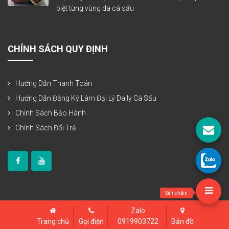
biệt từng vùng da cá sấu
CHÍNH SÁCH QUY ĐỊNH
Hướng Dẫn Thanh Toán
Hướng Dẫn Đăng Ký Làm Đại Lý Daily Cá Sấu
Chính Sách Bảo Hành
Chính Sách Đổi Trả
Sản phẩm
Zalo
Bản quyền thuộc www.dailycasau.vn
Trang chủ
Gọi điện
0919903722
Bản đồ