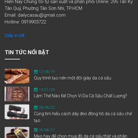
Hiện Nay Chúng tôi tự sản xuất và phân phối Online: 295 Tân Kỳ
Tân Quý, Phường Tân Sơn Nhì, TP.HCM
Email: dailycasau@gmail.com
Hotline: 0919903722
Giấy in bill
TIN TỨC NỔI BẬT
12/06/19
Quy trình tạo nên một đôi giày da cá sấu
10/01/24
Làm Thế Nào Để Chọn Ví Da Cá Sấu Chất Lượng?
28/06/22
Cùng tìm hiểu cách dây đeo đồng hồ da cá sấu chế
tạo
26/06/22
Mẹo hay để chọn mua đồ da cá sấu thật và phân