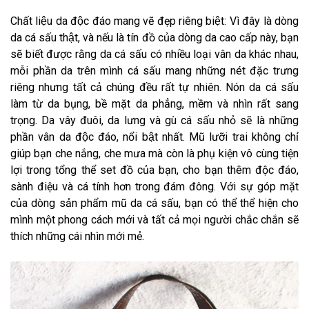
Chất liệu da độc đáo mang vẽ đẹp riêng biệt: Vì đây là dòng
da cá sấu thật, và nếu là tín đồ của dòng da cao cấp này, bạn
sẽ biết được rằng da cá sấu có nhiều loại vân da khác nhau,
mỗi phần da trên mình cá sấu mang những nét đặc trưng
riêng nhưng tất cả chúng đều rất tự nhiên. Nón da cá sấu
làm từ da bụng, bề mặt da phẳng, mềm và nhìn rất sang
trọng. Da vây đuôi, da lưng và gù cá sấu nhỏ sẽ là những
phần vân da độc đáo, nổi bật nhất. Mũ lưỡi trai không chỉ
giúp bạn che nắng, che mưa mà còn là phụ kiện vô cùng tiện
lợi trong tổng thể set đồ của bạn, cho bạn thêm độc đáo,
sành điệu và cá tính hơn trong đám đông. Với sự góp mặt
của dòng sản phẩm mũ da cá sấu, bạn có thể thể hiện cho
mình một phong cách mới và tất cả mọi người chắc chắn sẽ
thích những cái nhìn mới mẻ.