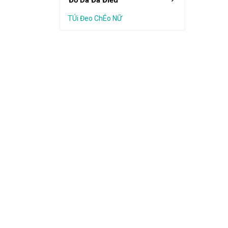
Đồ Da Đà Điểu
TÚi Đeo ChÉo NỮ