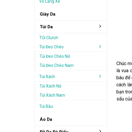
Vô Lăng Xe
Giày Da
Túi Da
TÚi Clutch
Túi Đeo Chéo
Túi Đeo Chéo Nữ
Chúc mừ
Túi Đeo Chéo Nam
là vua 
Túi Xách
báu để 
cách là
Túi Xách Nữ
bạn tro
Túi Xách Nam
sấu của
Túi Bầu
Áo Da