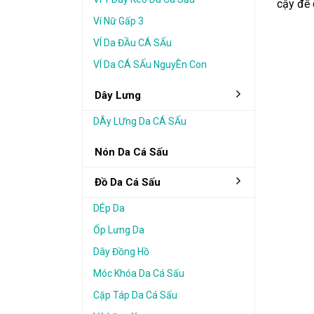
cậy để 
Ví Nữ Gấp 3
VÍ Da ĐẦu CÁ SẤu
VÍ Da CÁ SẤu NguyÊn Con
Dây Lưng
DÂy LƯng Da CÁ SẤu
Nón Da Cá Sấu
Đồ Da Cá Sấu
DÉp Da
Ốp Lưng Da
Dây Đồng Hồ
Móc Khóa Da Cá Sấu
Cặp Táp Da Cá Sấu