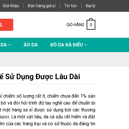
Giới thiệu
Bán hàng giá sỉ
Tin tức
Đại lý
GIỎ HÀNG
0
 DA
ÁO DA
ĐỒ DA ĐÀ ĐIỂU
ể Sử Dụng Được Lâu Dài
chỉ chiếm số lượng rất ít, chiếm chưa đến 1% sản
 bò và đòi hỏi trình độ tay nghề cao để chuẩn bị
ột mặt hàng xa xỉ được sử dụng bởi các thương
cci. Là một vật liệu, da cá sấu rất hiếm và đắt
ếm của các trang trại và cơ sở thuộc da đáng tin