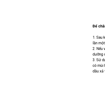
Để chă
1. Sau 
lần một
2. Nếu 
dưỡng d
3. Sử d
có mùi 
dầu xả t