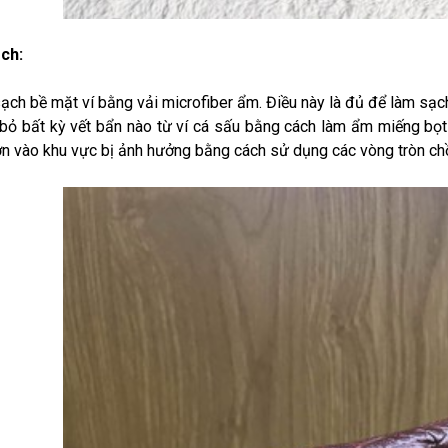
ch:
sạch bề mặt ví bằng vải microfiber ẩm. Điều này là đủ để làm sạch
 bỏ bất kỳ vết bẩn nào từ ví cá sấu bằng cách làm ẩm miếng bọt
n vào khu vực bị ảnh hưởng bằng cách sử dụng các vòng tròn ch