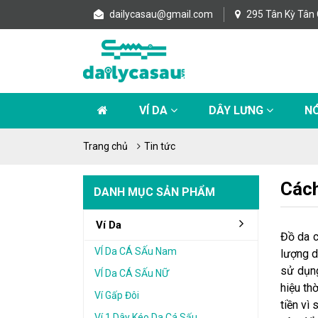
dailycasau@gmail.com
295 Tân Kỳ Tân 
VÍ DA
DÂY LƯNG
NÓ
Trang chủ
Tin tức
Cách
DANH MỤC SẢN PHẨM
Ví Da
Đồ da c
VÍ Da CÁ SẤu Nam
lượng d
sử dụng
VÍ Da CÁ SẤu NỮ
hiệu th
Ví Gấp Đôi
tiền vì
Ví 1 Dây Kéo Da Cá Sấu