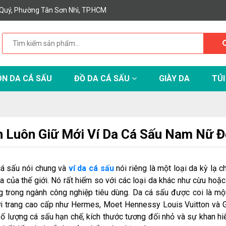
Quý, Phường Tân Sơn Nhì, TP.HCM
N DA CÁ SẤU
ĐỒ DA CÁ SẤU
GIÀY DA
TÚI
 Luôn Giữ Mới Ví Da Cá Sấu Nam Nữ Đ
á sấu nói chung và
ví da cá sấu
nói riêng là một loại da kỳ lạ 
a của thế giới. Nó rất hiếm so với các loại da khác như cừu hoặc
 trong ngành công nghiệp tiêu dùng. Da cá sấu được coi là m
ời trang cao cấp như Hermes, Moet Hennessy Louis Vuitton và Gu
 số lượng cá sấu hạn chế, kích thước tương đối nhỏ và sự khan hi