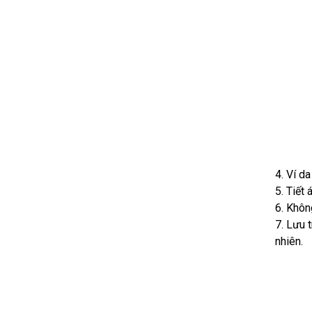
4. Ví d
5. Tiết
6. Khôn
7. Lưu 
nhiên.