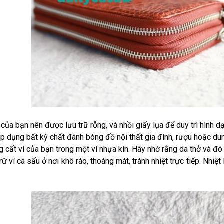
a của bạn nên được lưu trữ rỗng, và nhồi giấy lụa để duy trì hình d
 áp dụng bất kỳ chất đánh bóng đồ nội thất gia đình, rượu hoặc du
g cất ví của bạn trong một ví nhựa kín. Hãy nhớ rằng da thở và đó
trữ ví cá sấu ở nơi khô ráo, thoáng mát, tránh nhiệt trực tiếp. Nhi