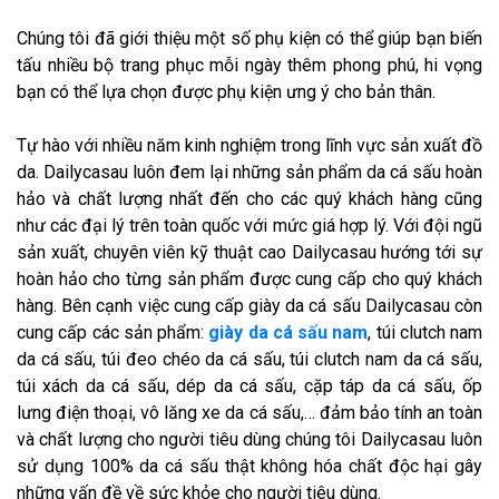
Chúng tôi đã giới thiệu một số phụ kiện có thể giúp bạn biến
tấu nhiều bộ trang phục mỗi ngày thêm phong phú, hi vọng
bạn có thể lựa chọn được phụ kiện ưng ý cho bản thân.
Tự hào với nhiều năm kinh nghiệm trong lĩnh vực sản xuất đồ
da. Dailycasau luôn đem lại những sản phẩm da cá sấu hoàn
hảo và chất lượng nhất đến cho các quý khách hàng cũng
như các đại lý trên toàn quốc với mức giá hợp lý. Với đội ngũ
sản xuất, chuyên viên kỹ thuật cao Dailycasau hướng tới sự
hoàn hảo cho từng sản phẩm được cung cấp cho quý khách
hàng. Bên cạnh việc cung cấp giày da cá sấu Dailycasau còn
cung cấp các sản phẩm:
giày da cá sấu nam
, túi clutch nam
da cá sấu, túi đeo chéo da cá sấu, túi clutch nam da cá sấu,
túi xách da cá sấu, dép da cá sấu, cặp táp da cá sấu, ốp
lưng điện thoại, vô lăng xe da cá sấu,… đảm bảo tính an toàn
và chất lượng cho người tiêu dùng chúng tôi Dailycasau luôn
sử dụng 100% da cá sấu thật không hóa chất độc hại gây
những vấn đề về sức khỏe cho người tiêu dùng.