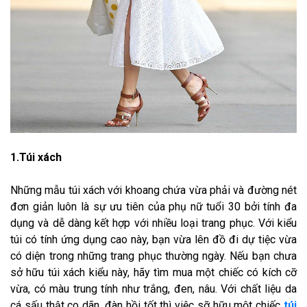
1.Túi xách
Những mẫu túi xách với khoang chứa vừa phải và đường nét
đơn giản luôn là sự ưu tiên của phụ nữ tuổi 30 bởi tính đa
dụng và dễ dàng kết hợp với nhiều loại trang phục. Với kiểu
túi có tính ứng dụng cao này, bạn vừa lên đồ đi dự tiệc vừa
có diện trong những trang phục thường ngày. Nếu bạn chưa
sở hữu túi xách kiểu này, hãy tìm mua một chiếc có kích cỡ
vừa, có màu trung tính như trắng, đen, nâu. Với chất liệu da
cá sấu thật co dãn, đàn hồi tốt thì việc sỡ hữu một chiếc
túi