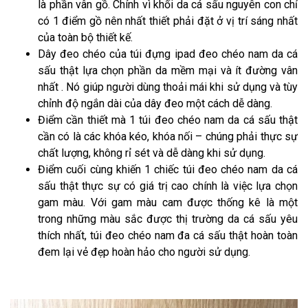
là phần vân gồ. Chính vì khối da cá sấu nguyên con chỉ
có 1 điểm gồ nên nhất thiết phải đặt ở vị trí sáng nhất
của toàn bộ thiết kế.
Dây đeo chéo của túi đựng ipad đeo chéo nam da cá
sấu thật lựa chọn phần da mềm mại và ít đường vân
nhất . Nó giúp người dùng thoải mái khi sử dụng và tùy
chỉnh độ ngắn dài của dây đeo một cách dễ dàng.
Điểm cần thiết mà 1 túi đeo chéo nam da cá sấu thật
cần có là các khóa kéo, khóa nối – chúng phải thực sự
chất lượng, không rỉ sét và dễ dàng khi sử dụng.
Điểm cuối cùng khiến 1 chiếc túi đeo chéo nam da cá
sấu thật thực sự có giá trị cao chính là việc lựa chọn
gam màu. Với gam màu cam được thống kê là một
trong những màu sắc được thị trường da cá sấu yêu
thích nhất, túi đeo chéo nam đa cá sấu thật hoàn toàn
đem lại vẻ đẹp hoàn hảo cho người sử dụng.