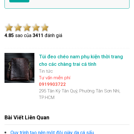
4.8
5
sao của
3411
đánh giá
Túi đeo chéo nam phụ kiện thời trang
cho các chàng trai cá tính
Tin tức
Tư vấn miễn phí
0919903722
295 Tân Kỳ Tân Quý, Phường Tân Sơn Nhì,
TP.HCM
Bài Viết Liên Quan
Quy trình tạo nên một đôi giày da cá sấu