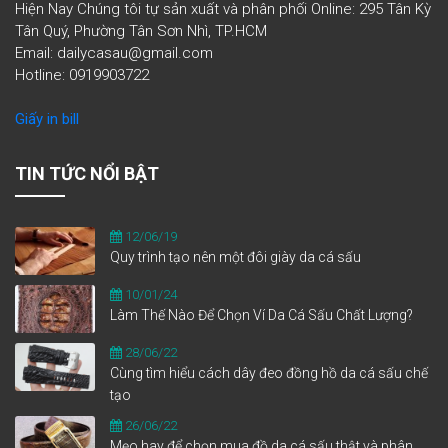
Hiện Nay Chúng tôi tự sản xuất và phân phối Online: 295 Tân Kỳ
Tân Quý, Phường Tân Sơn Nhì, TP.HCM
Email: dailycasau@gmail.com
Hotline: 0919903722
Giấy in bill
TIN TỨC NỔI BẬT
12/06/19
Quy trình tạo nên một đôi giày da cá sấu
10/01/24
Làm Thế Nào Để Chọn Ví Da Cá Sấu Chất Lượng?
28/06/22
Cùng tìm hiểu cách dây đeo đồng hồ da cá sấu chế
tạo
26/06/22
Mẹo hay để chọn mua đồ da cá sấu thật và phân