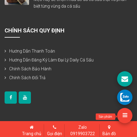
biệt từng vùng da cá sấu
CHÍNH SÁCH QUY ĐỊNH
Hướng Dẫn Thanh Toán
Hướng Dẫn Đăng Ký Làm Đại Lý Daily Cá Sấu
Chính Sách Bảo Hành
Chính Sách Đổi Trả
Sản phẩm
Zalo
Bản quyền thuộc www.dailycasau.vn
Trang chủ
Gọi điện
0919903722
Bản đồ