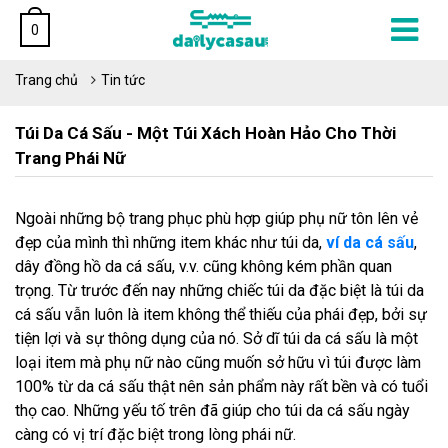
0
Trang chủ
Tin tức
Túi Da Cá Sấu - Một Túi Xách Hoàn Hảo Cho Thời
Trang Phái Nữ
Ngoài những bộ trang phục phù hợp giúp phụ nữ tôn lên vẻ
đẹp của mình thì những item khác như túi da,
ví da cá sấu
,
dây đồng hồ da cá sấu, v.v. cũng không kém phần quan
trọng. Từ trước đến nay những chiếc túi da đặc biệt là túi da
cá sấu vẫn luôn là item không thể thiếu của phái đẹp, bởi sự
tiện lợi và sự thông dụng của nó. Sở dĩ túi da cá sấu là một
loại item mà phụ nữ nào cũng muốn sở hữu vì túi được làm
100% từ da cá sấu thật nên sản phẩm này rất bền và có tuổi
thọ cao. Những yếu tố trên đã giúp cho túi da cá sấu ngày
càng có vị trí đặc biệt trong lòng phái nữ.