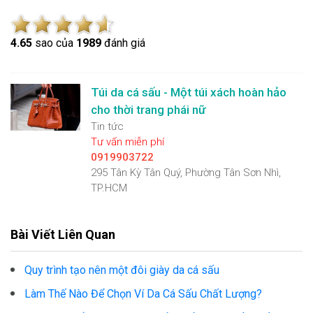
4.6
5
sao của
1989
đánh giá
Túi da cá sấu - Một túi xách hoàn hảo
cho thời trang phái nữ
Tin tức
Tư vấn miễn phí
0919903722
295 Tân Kỳ Tân Quý, Phường Tân Sơn Nhì,
TP.HCM
Bài Viết Liên Quan
Quy trình tạo nên một đôi giày da cá sấu
Làm Thế Nào Để Chọn Ví Da Cá Sấu Chất Lượng?