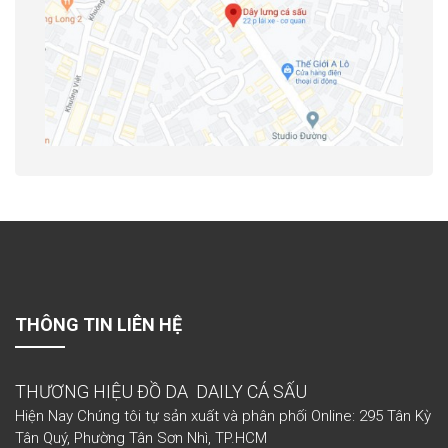
THÔNG TIN LIÊN HỆ
THƯƠNG HIỆU ĐỒ DA DAILY CÁ SẤU
Hiện Nay Chúng tôi tự sản xuất và phân phối Online: 295 Tân Kỳ
Tân Quý, Phường Tân Sơn Nhì, TP.HCM