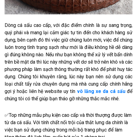
Dòng cá sấu cao cấp, với đặc điểm chính là sự sang trọng,
quý phái và mang lại cảm giác tự tin đến cho khách hàng sử
dụng, bên cạnh đó thì việc giữ chúng luôn mới, việc để chúng
luôn trong tình trạng sạch như mới là điều không hề dễ dàng
gì đúng không nào. Nếu như bạn không thể xử lý vết bẩn dính
trên bề mặt da thì lúc này những vết dơ sẽ trở nên khô và các
phương pháp làm sạch thông thường rất khó để phát huy tác
dụng. Chúng tôi khuyên rằng, lúc này bạn nên sử dụng các
loại chất tẩy rửa chuyên dụng mà nhà cung cấp chính hãng
gợi ý hoặc liên hệ website uy tín
vô lăng xe da cá sấu
để
chúng tôi có thể giúp bạn tháo gỡ những thắc mắc nhé.
✅Top những mẫu phụ kiện cao cấp và thời thượng được làm
từ da cá sấu. Với tính chất nổi trội của thắt lưng da chính là
việc bạn sử dụng chúng trong mỗi bộ trang phục để làm