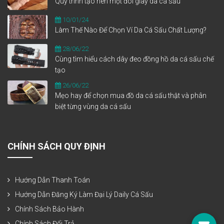
Quy trình tạo nên một đôi giày da cá sấu
10/01/24
Làm Thế Nào Để Chọn Ví Da Cá Sấu Chất Lượng?
28/06/22
Cùng tìm hiểu cách dây đeo đồng hồ da cá sấu chế
tạo
26/06/22
Mẹo hay để chọn mua đồ da cá sấu thật và phân
biệt từng vùng da cá sấu
CHÍNH SÁCH QUY ĐỊNH
Hướng Dẫn Thanh Toán
Hướng Dẫn Đăng Ký Làm Đại Lý Daily Cá Sấu
Chính Sách Bảo Hành
Chính Sách Đổi Trả