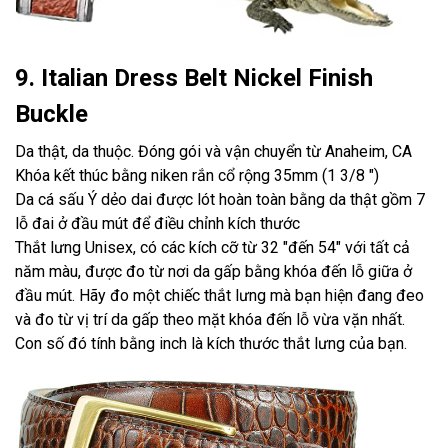
9. Italian Dress Belt Nickel Finish
Buckle
Da thật, da thuộc. Đóng gói và vận chuyển từ Anaheim, CA
Khóa kết thúc bằng niken rắn cổ rộng 35mm (1 3/8 ")
Da cá sấu Ý dẻo dai được lót hoàn toàn bằng da thật gồm 7
lỗ đai ở đầu mút để điều chỉnh kích thước
Thắt lưng Unisex, có các kích cỡ từ 32 "đến 54" với tất cả
năm màu, được đo từ nơi da gấp bằng khóa đến lỗ giữa ở
đầu mút. Hãy đo một chiếc thắt lưng mà bạn hiện đang đeo
và đo từ vị trí da gấp theo mặt khóa đến lỗ vừa vặn nhất.
Con số đó tính bằng inch là kích thước thắt lưng của bạn.