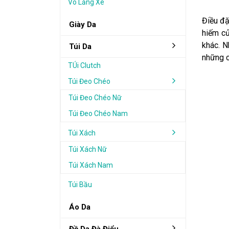
Vô Lăng Xe
Điều đặ
Giày Da
hiếm củ
khác. N
Túi Da
những c
TÚi Clutch
Túi Đeo Chéo
Túi Đeo Chéo Nữ
Túi Đeo Chéo Nam
Túi Xách
Túi Xách Nữ
Túi Xách Nam
Túi Bầu
Áo Da