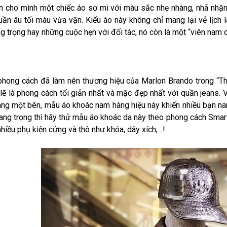
n cho mình một chiếc áo sơ mi với màu sắc nhẹ nhàng, nhã nhặn
uần âu tối màu vừa vặn. Kiểu áo này không chỉ mang lại vẻ lịch
ng trọng hay những cuộc hẹn với đối tác, nó còn là một “viên nam 
phong cách đã làm nên thương hiệu của Marlon Brando trong “The
lẽ là phong cách tối giản nhất và mặc đẹp nhất với quần jeans. V
ng một bên, mẫu áo khoác nam hàng hiệu này khiến nhiều bạn na
trang trọng thì hãy thử mẫu áo khoác da này theo phong cách Sma
nhiều phụ kiện cứng và thô như khóa, dây xích,…!