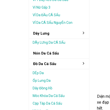
Ví Nữ Gấp 3
VÍ Da ĐẦu CÁ SẤu
VÍ Da CÁ SẤu NguyÊn Con
Dây Lưng
DÂy LƯng Da CÁ SẤu
Nón Da Cá Sấu
Đồ Da Cá Sấu
DÉp Da
Ốp Lưng Da
Dây Đồng Hồ
Móc Khóa Da Cá Sấu
Diện mộ
xe đạp 
Cặp Táp Da Cá Sấu
hết.