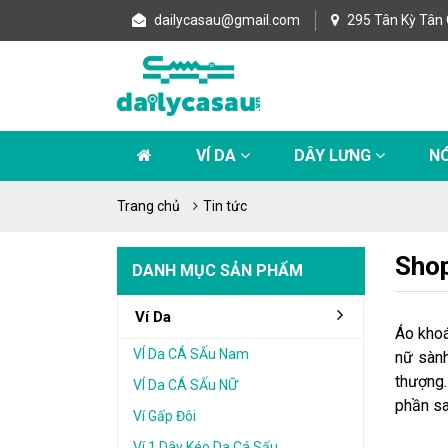
dailycasau@gmail.com
295 Tân Kỳ Tân 
VÍ DA
DÂY LƯNG
NÓ
Trang chủ
Tin tức
Shop
DANH MỤC SẢN PHẨM
Ví Da
Áo khoá
VÍ Da CÁ SẤu Nam
nữ sành
thượng.
VÍ Da CÁ SẤu NỮ
phần sa
Ví Gấp Đôi
Ví 1 Dây Kéo Da Cá Sấu