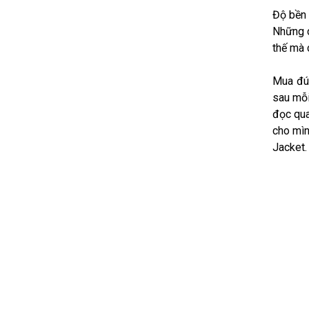
Độ bền 
Những c
thế mà 
Mua đún
sau mỗi
đọc qua
cho mìn
Jacket.