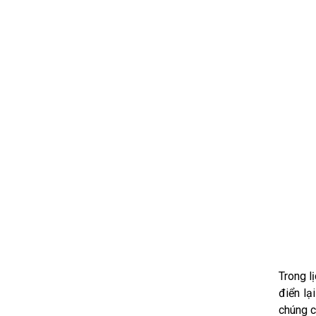
Trong l
điển lạ
chúng c