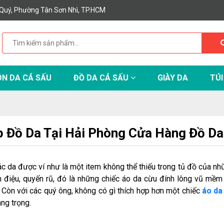
Quý, Phường Tân Sơn Nhì, TP.HCM
N DA CÁ SẤU
ĐỒ DA CÁ SẤU
GIÀY DA
TÚI
 Đồ Da Tại Hải Phòng Cửa Hàng Đồ Da
c da được ví như là một item không thể thiếu trong tủ đồ của n
 điệu, quyến rũ, đó là những chiếc áo da cừu đính lông vũ mềm 
 Còn với các quý ông, không có gì thích hợp hơn một chiếc
áo da
ng trọng.