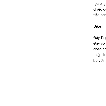
lựa chọ
chiếc q
tiệc sa
Biker
Đây là 
Đây có 
chéo sa
thiệp, 
bó với 