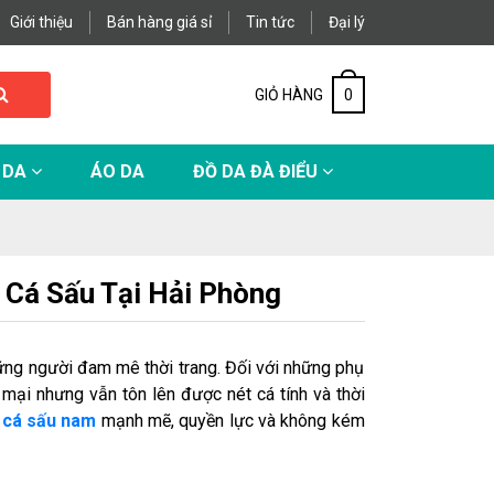
Giới thiệu
Bán hàng giá sỉ
Tin tức
Đại lý
GIỎ HÀNG
0
 DA
ÁO DA
ĐỒ DA ĐÀ ĐIỂU
 Cá Sấu Tại Hải Phòng
hững người đam mê thời trang. Đối với những phụ
mại nhưng vẫn tôn lên được nét cá tính và thời
 cá sấu nam
mạnh mẽ, quyền lực và không kém