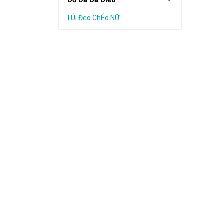
Đồ Da Đà Điểu
TÚi Đeo ChÉo NỮ