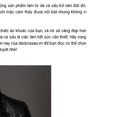
ững sản phẩm làm từ da cá sấu trở nên đắt đỏ.
ười mặc cảm thấy được nổi bật nhưng không vì
chiếc áo khoác của bạn, và nó sẽ càng đẹp hơn
da cá sấu là việc làm hết sức cần thiết. Hãy cùng
ện nay của dailycasau.vn để bạn đọc có thể chọn
tuyệt nhé!