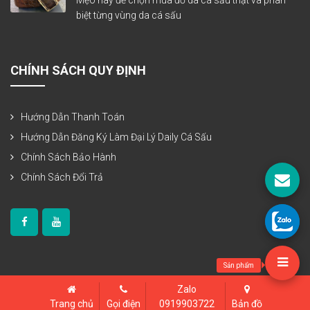
Mẹo hay để chọn mua đồ da cá sấu thật và phân
biệt từng vùng da cá sấu
CHÍNH SÁCH QUY ĐỊNH
Hướng Dẫn Thanh Toán
Hướng Dẫn Đăng Ký Làm Đại Lý Daily Cá Sấu
Chính Sách Bảo Hành
Chính Sách Đổi Trả
Sản phẩm
Zalo
Bản quyền thuộc www.dailycasau.vn
Trang chủ
Gọi điện
0919903722
Bản đồ