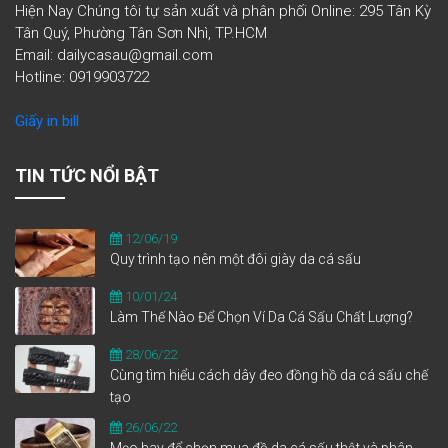
Hiện Nay Chúng tôi tự sản xuất và phân phối Online: 295 Tân Kỳ
Tân Quý, Phường Tân Sơn Nhì, TP.HCM
Email: dailycasau@gmail.com
Hotline: 0919903722
Giấy in bill
TIN TỨC NỔI BẬT
12/06/19
Quy trình tạo nên một đôi giày da cá sấu
10/01/24
Làm Thế Nào Để Chọn Ví Da Cá Sấu Chất Lượng?
28/06/22
Cùng tìm hiểu cách dây đeo đồng hồ da cá sấu chế
tạo
26/06/22