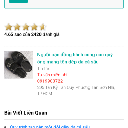
4.6
5
sao của
2420
đánh giá
Người bạn đồng hành cùng các quý
ông mang tên dép da cá sấu
Tin tức
Tư vấn miễn phí
0919903722
295 Tân Kỳ Tân Quý, Phường Tân Sơn Nhì,
TP.HCM
Bài Viết Liên Quan
Quy trình tạo nên một đôi giày da cá sấu