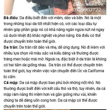
Đà điểu:
Da điều biết đến với mềm, dẻo và bền. Nó là một
trong những loại da tốt nhất hiện có, với các loại dầu tự
nhiên góp phần giúp nó có khả năng ngăn ngừa nứt nẻ ngay
cả dưới nhiệt độ khắc nghiệt và phơi nắng. Đà điểu có thể
được chuyển trên toàn thế giới.
Da trăn:
Da trăn rất dẻo và nhẹ, dễ ứng dụng. Nó đi kèm với
nhiều lựa chọn về màu sắc và kiểu dáng và thường được
tráng men hoặc mài mờ. Ngoài ra, đặc biệt ở da trăn là không
có hai tấm da giống nhau. Da trăn có thể được chuyển trên
toàn thế giới, tuy nhiên việc vận chuyển đến Úc và California
bị cấm.
Cá mập:
Da cá mập được bao phủ bởi những nốt nhỏ. Nó
thường được biết đến với kết cấu thô và thô, tuy nhiên, da cá
mập rám nắng thì mềm hơn và gần giống như vải, khiến
chúng ta dễ dàng uốn cong hơn. Da cá mập có thể được
chuyển trên toàn thế giới.