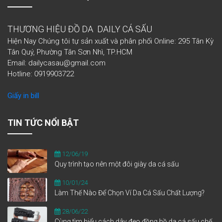
THƯƠNG HIỆU ĐỒ DA DAILY CÁ SẤU
Hiện Nay Chúng tôi tự sản xuất và phân phối Online: 295 Tân Kỳ
Tân Quý, Phường Tân Sơn Nhì, TP.HCM
Email: dailycasau@gmail.com
Hotline: 0919903722
Giấy in bill
TIN TỨC NỔI BẬT
12/06/19
Quy trình tạo nên một đôi giày da cá sấu
10/01/24
Làm Thế Nào Để Chọn Ví Da Cá Sấu Chất Lượng?
28/06/22
Cùng tìm hiểu cách dây đeo đồng hồ da cá sấu chế