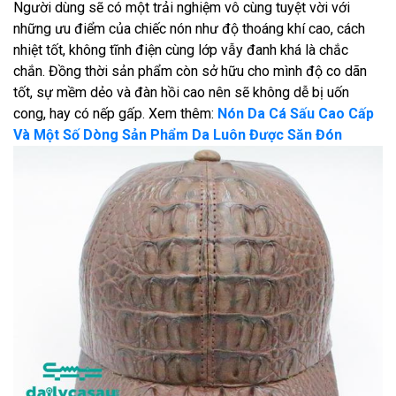
Người dùng sẽ có một trải nghiệm vô cùng tuyệt vời với
những ưu điểm của chiếc nón như độ thoáng khí cao, cách
nhiệt tốt, không tĩnh điện cùng lớp vẫy đanh khá là chắc
chắn. Đồng thời sản phẩm còn sở hữu cho mình độ co dãn
tốt, sự mềm dẻo và đàn hồi cao nên sẽ không dễ bị uốn
cong, hay có nếp gấp. Xem thêm:
Nón Da Cá Sấu Cao Cấp
Và Một Số Dòng Sản Phẩm Da Luôn Được Săn Đón