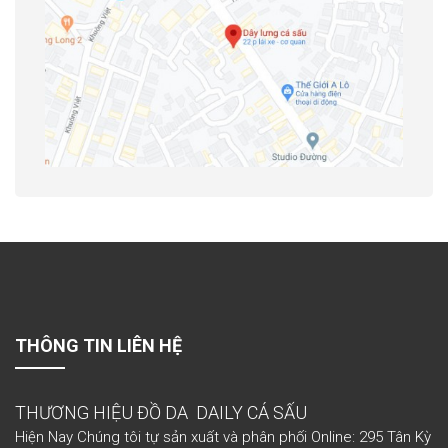
THÔNG TIN LIÊN HỆ
THƯƠNG HIỆU ĐỒ DA DAILY CÁ SẤU
Hiện Nay Chúng tôi tự sản xuất và phân phối Online: 295 Tân Kỳ