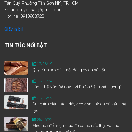
Tân Quý, Phường Tân Sơn Nhì, TP.HCM
Email: dailycasau@gmail.com
Hotline: 0919903722
Giấy in bill
TIN TỨC NỔI BẬT
12/06/19
Quy trình tạo nên một đôi giày da cá sấu
10/01/24
Làm Thế Nào Để Chọn Ví Da Cá Sấu Chất Lượng?
28/06/22
Cùng tìm hiểu cách dây đeo đồng hồ da cá sấu chế
tạo
26/06/22
Mẹo hay để chọn mua đồ da cá sấu thật và phân