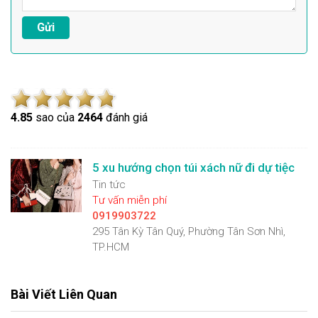
4.8
5
sao của
2464
đánh giá
5 xu hướng chọn túi xách nữ đi dự tiệc
Tin tức
Tư vấn miễn phí
0919903722
295 Tân Kỳ Tân Quý, Phường Tân Sơn Nhì,
TP.HCM
Bài Viết Liên Quan