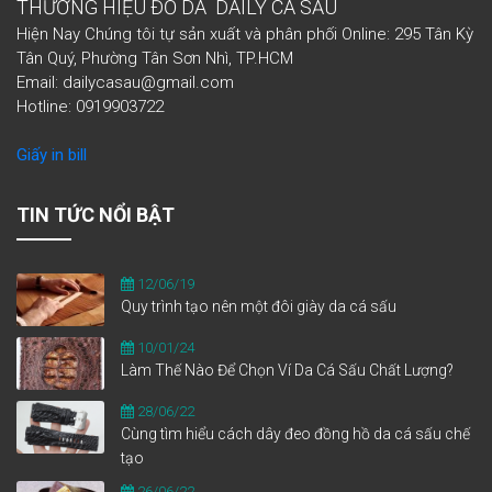
THƯƠNG HIỆU ĐỒ DA DAILY CÁ SẤU
Hiện Nay Chúng tôi tự sản xuất và phân phối Online: 295 Tân Kỳ
Tân Quý, Phường Tân Sơn Nhì, TP.HCM
Email: dailycasau@gmail.com
Hotline: 0919903722
Giấy in bill
TIN TỨC NỔI BẬT
12/06/19
Quy trình tạo nên một đôi giày da cá sấu
10/01/24
Làm Thế Nào Để Chọn Ví Da Cá Sấu Chất Lượng?
28/06/22
Cùng tìm hiểu cách dây đeo đồng hồ da cá sấu chế
tạo
26/06/22