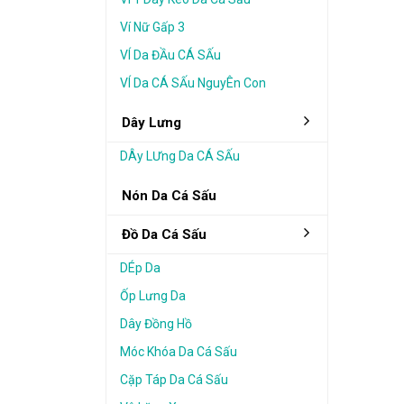
Ví Nữ Gấp 3
VÍ Da ĐẦu CÁ SẤu
VÍ Da CÁ SẤu NguyÊn Con
Dây Lưng
DÂy LƯng Da CÁ SẤu
Nón Da Cá Sấu
Đồ Da Cá Sấu
DÉp Da
Ốp Lưng Da
Dây Đồng Hồ
Móc Khóa Da Cá Sấu
Cặp Táp Da Cá Sấu