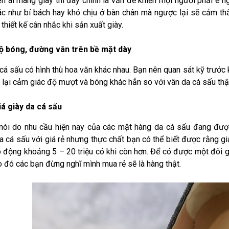
ên ai mang giày thì đây chính là vấn đề khiến mọi người phải e 
c như bí bách hay khó chịu ở bàn chân mà ngược lại sẽ cảm th
thiết kế cân nhắc khi sản xuất giày.
ộ bóng, đường vân trên bề mặt dày
cá sấu có hình thù hoa văn khác nhau. Bạn nên quan sát kỹ trước 
lại cảm giác độ mượt và bóng khác hẳn so với vân da cá sấu thậ
iá giày da cá sấu
nói do nhu cầu hiện nay của các mặt hàng da cá sấu đang đượ
 cá sấu với giá rẻ nhưng thực chất bạn có thể biết được rằng g
 động khoảng 5 – 20 triệu có khi còn hơn. Để có được một đôi g
Do đó các bạn đừng nghĩ mình mua rẻ sẽ là hàng thật.