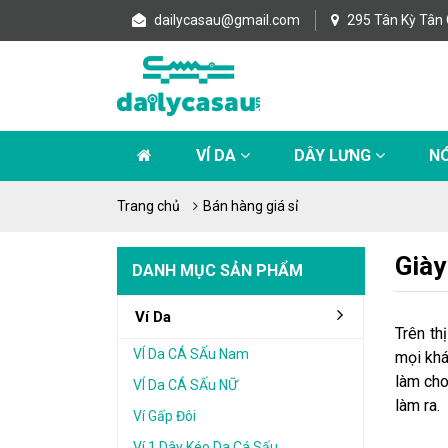
dailycasau@gmail.com
295 Tân Kỳ Tân 
VÍ DA
DÂY LƯNG
NÓ
Trang chủ
Bán hàng giá sỉ
Giày
DANH MỤC SẢN PHẨM
Ví Da
Trên th
VÍ Da CÁ SẤu Nam
mọi khá
làm cho
VÍ Da CÁ SẤu NỮ
làm ra.
Ví Gấp Đôi
Ví 1 Dây Kéo Da Cá Sấu