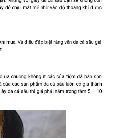
ngại. Nhưng với giày da cá sấu bạn sẽ không còn
ấy dễ chịu, mát mẻ nhờ vào độ thoáng khí được
khi mua. Và điều đặc biệt rằng vân da cá sấu giả
t.
c ưa chuộng không ít các cửa tiệm đã bán sản
iá của các sản phẩm da cá sấu luôn có giá thành
iày da cá sấu thì giá phải nằm trong tầm 5 – 10