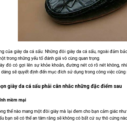
ng của giày da cá sấu: Những đôi giày da cá sấu, ngoài đảm bảo
ột trong những yếu tố đánh giá vô cùng quan trọng.
ày đó có gợi lên sự khỏe khoắn, đường nét có rõ nét không, n
 dáng sẽ quyết định đến mục đích sử dụng trong công việc cũng n
ọn giày da cá sấu phải cân nhắc những đặc điểm sau
ính mềm mại
ng thể nào mang một đôi giày mà lại đem cho bạn cảm giác như 
ấu bạn sẽ có thể an tâm rằng sẽ không có bất cứ sự thô cứng nào 