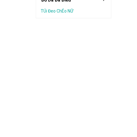
Đồ Da Đà Điểu
TÚi Đeo ChÉo NỮ