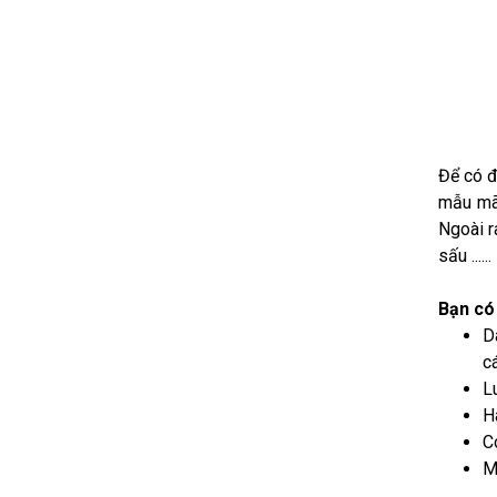
Để có đ
mẫu mã 
Ngoài r
sấu ......
Bạn có 
D
c
L
H
C
M