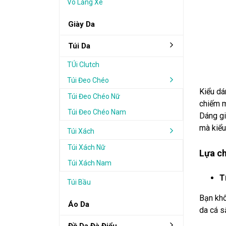
Vô Lăng Xe
Giày Da
Túi Da
TÚi Clutch
Túi Đeo Chéo
Kiểu dá
Túi Đeo Chéo Nữ
chiếm m
Túi Đeo Chéo Nam
Dáng gi
mà kiểu
Túi Xách
Túi Xách Nữ
Lựa ch
Túi Xách Nam
T
Túi Bầu
Bạn khô
Áo Da
da cá s