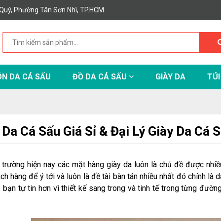
Quý, Phường Tân Sơn Nhì, TP.HCM
N DA CÁ SẤU
ĐỒ DA CÁ SẤU
GIÀY DA
TÚI
 Da Cá Sấu Giá Sỉ & Đại Lý Giày Da Cá 
ị trường hiện nay các mặt hàng giày da luôn là chủ đề được nh
ch hàng để ý tới và luôn là đề tài bàn tán nhiều nhất đó chính là
 bạn tự tin hơn vì thiết kế sang trong và tinh tế trong từng đườ