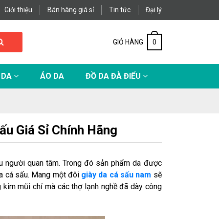
Giới thiệu
Bán hàng giá sỉ
Tin tức
Đại lý
GIỎ HÀNG
0
 DA
ÁO DA
ĐỒ DA ĐÀ ĐIỂU
Sấu Giá Sỉ Chính Hãng
iều người quan tâm. Trong đó sản phẩm da được
 da cá sấu. Mang một đôi
giày da cá sấu nam
sẽ
ng kim mũi chỉ mà các thợ lạnh nghề đã dày công