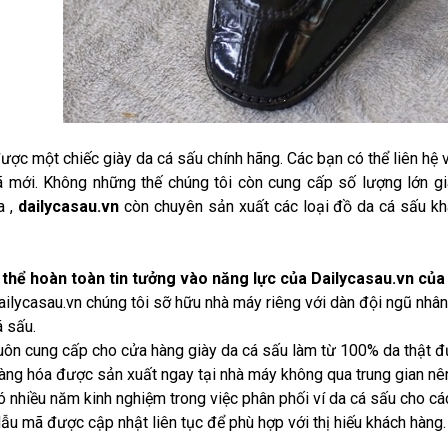
ược một chiếc giày da cá sấu chính hãng. Các bạn có thể liên hệ 
mới. Không những thế chúng tôi còn cung cấp số lượng lớn giày
a ,
dailycasau.vn
còn chuyên sản xuất các loại đồ da cá sấu kh
thể hoàn toàn tin tưởng vào năng lực của Dailycasau.vn của 
ailycasau.vn chúng tôi sỡ hữu nhà máy riêng với dàn đội ngũ nhân
á sấu.
uôn cung cấp cho cửa hàng giày da cá sấu làm từ 100% da thật đ
àng hóa được sản xuất ngay tại nhà máy không qua trung gian nên 
ó nhiều năm kinh nghiệm trong việc phân phối ví da cá sấu cho cá
ẫu mã được cập nhật liên tục để phù hợp với thị hiếu khách hàng.