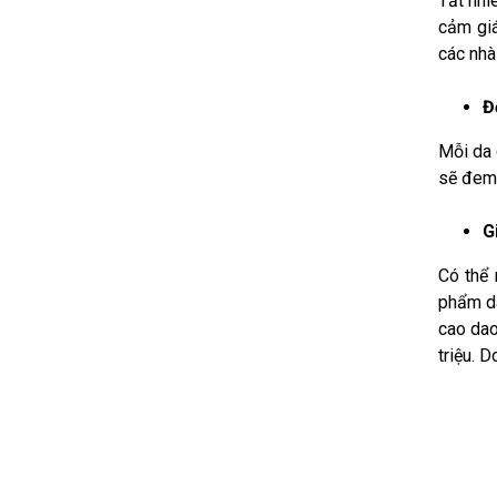
Tất nhi
cảm giá
các nhà 
Đ
Mỗi da 
sẽ đem 
G
Có thể 
phẩm da
cao dao
triệu. 