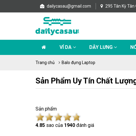
dailycasau@gmail.com
295 Tân Kỳ Tân 
VÍ DA
DÂY LƯNG
NÓ
Trang chủ
Balo đựng Laptop
Sản Phẩm Uy Tín Chất Lượn
Sản phẩm
4.8
5
sao của
1940
đánh giá