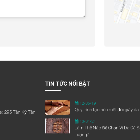
TIN TỨC NỔI BẬT
12/06/19
Quy trình tạo nên một đôi giày da
e: 295 Tân Kỳ Tân
10/01/24
Làm Thế Nào Để Chọn Ví Da Cá S
Lượng?