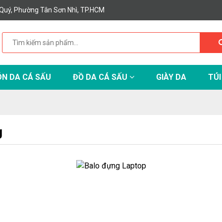
Quý, Phường Tân Sơn Nhì, TP.HCM
N DA CÁ SẤU
ĐỒ DA CÁ SẤU
GIÀY DA
TÚI
g