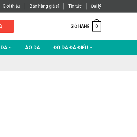
Giới thiệu
Bán hàng giá sỉ
Tin tức
Đại lý
GIỎ HÀNG
0
 DA
ÁO DA
ĐỒ DA ĐÀ ĐIỂU