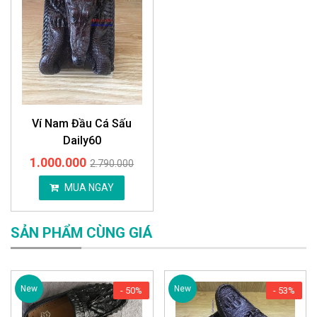
Ví Nam Đầu Cá Sấu
Daily60
1.000.000
2.790.000
MUA NGAY
SẢN PHẨM CÙNG GIÁ
New
New
- 50%
- 53%