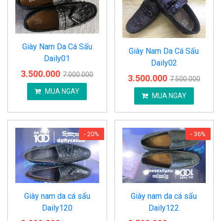
Giày Nam Da Cá Sấu
Giày Nam Da Cá Sấu
Daily01
Daily02
3.500.000
7.000.000
3.500.000
7.500.000
MUA NGAY
MUA NGAY
- 20%
- 36%
Giày nam da cá sấu
Giày nam da cá sấu
Daily120
Daily122