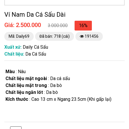
Ví Nam Da Cá Sấu Dài
Giá: 2.500.000
3.000.000
16%
Mã: Daily69
Đã bán: 718 (cái)
191456
Xuất xứ:
Daily Cá Sấu
Chất liệu:
Da Cá Sấu
Màu
: Nâu
Chất liệu mặt ngoài
: Da cá sấu
Chất liệu mặt trong
: Da bò
Chất liệu ngăn lót
: Da bò
Kích thước
: Cao 13 cm x Ngang 23.5cm (Khi gấp lại)