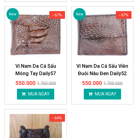
New
New
- 67%
- 67%
Ví Nam Da Cá Sấu
Ví Nam Da Cá Sấu Viền
Móng Tay Daily57
Đuôi Nâu Đen Daily52
550.000
550.000
1.700.000
1.700.000
MUA NGAY
MUA NGAY
- 64%