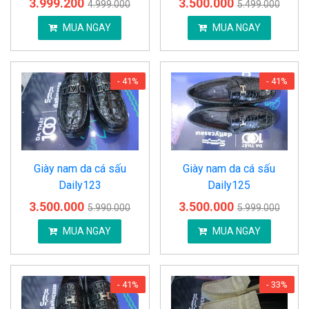
3.999.200
3.500.000
4.999.000
5.499.000
MUA NGAY
MUA NGAY
- 41%
- 41%
Giày nam da cá sấu
Giày nam da cá sấu
Daily123
Daily125
3.500.000
3.500.000
5.990.000
5.999.000
MUA NGAY
MUA NGAY
- 41%
- 33%