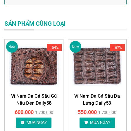
SẢN PHẨM CÙNG LOẠI
New
New
- 64%
- 67%
Ví Nam Da Cá Sấu Gù
Ví Nam Da Cá Sấu Da
Nâu Đen Daily58
Lưng Daily53
600.000
550.000
1.700.000
1.700.000
MUA NGAY
MUA NGAY