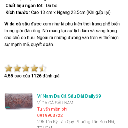
Chất liệu ngăn lót
: Da bò
Kích thước
: Cao 13 cm x Ngang 23.5cm (Khi gấp lại)
Ví da cá sấu
được xem như là phụ kiện thời trang phổ biến
trong giới đàn ông. Nó mang lại sự lịch lãm và sang trọng
cho chủ sỡ hữu. Ngoài ra những đường vân trên ví thể hiện
sự mạnh mẽ, quyết đoán.
4.5
5
sao của
1126
đánh giá
Ví Nam Da Cá Sấu Dài Daily69
VÍ DA CÁ SẤU NAM
Tư vấn miễn phí
0919903722
295 Tân Kỳ Tân Quý, Phường Tân Sơn Nhì,