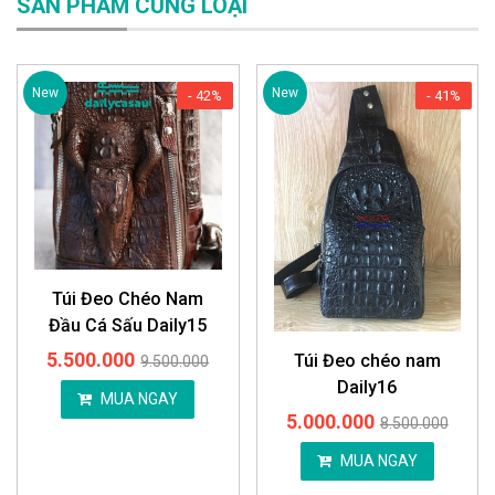
SẢN PHẨM CÙNG LOẠI
New
New
- 42%
- 41%
Túi Đeo Chéo Nam
Đầu Cá Sấu Daily15
5.500.000
Túi Đeo chéo nam
9.500.000
Daily16
MUA NGAY
5.000.000
8.500.000
MUA NGAY