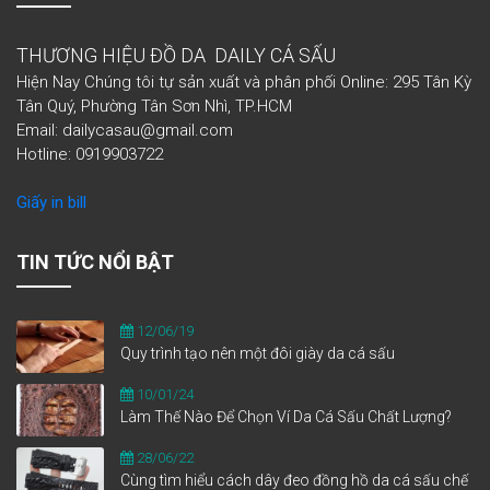
THƯƠNG HIỆU ĐỒ DA DAILY CÁ SẤU
Hiện Nay Chúng tôi tự sản xuất và phân phối Online: 295 Tân Kỳ
Tân Quý, Phường Tân Sơn Nhì, TP.HCM
Email: dailycasau@gmail.com
Hotline: 0919903722
Giấy in bill
TIN TỨC NỔI BẬT
12/06/19
Quy trình tạo nên một đôi giày da cá sấu
10/01/24
Làm Thế Nào Để Chọn Ví Da Cá Sấu Chất Lượng?
28/06/22
Cùng tìm hiểu cách dây đeo đồng hồ da cá sấu chế