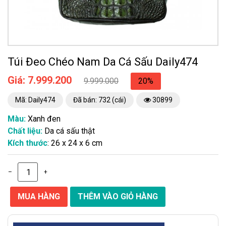
Túi Đeo Chéo Nam Da Cá Sấu Daily474
Giá: 7.999.200
9.999.000
20%
Mã: Daily474
Đã bán: 732 (cái)
30899
Màu:
Xanh đen
Chất liệu:
Da cá sấu thật
Kích thước
: 26 x 24 x 6 cm
–
+