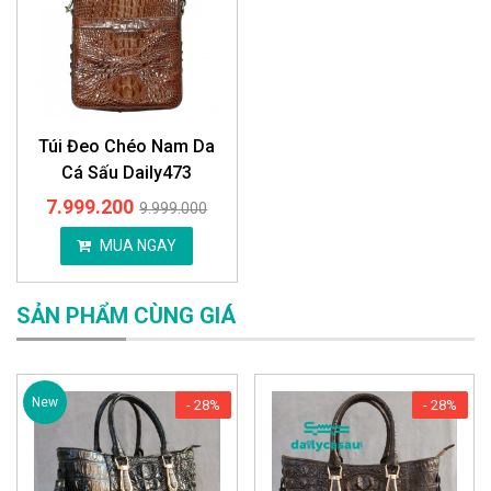
Túi Đeo Chéo Nam Da
Cá Sấu Daily473
7.999.200
9.999.000
MUA NGAY
SẢN PHẨM CÙNG GIÁ
New
- 28%
- 28%