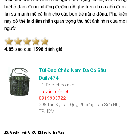
biệt ở đám đông những đường gồ ghê trên da cá sấu đem
lại sự mạnh mẽ cá tính cho các bạn trẻ năng đông. Phụ kiện
này có thể là điểm nhấn quan trọng thu hút ánh nhìn của mọi
người.
4.8
5
sao của
1598
đánh giá
Túi Đeo Chéo Nam Da Cá Sấu
Daily474
Túi Đeo chéo nam
Tư vấn miễn phí
0919903722
295 Tân Kỳ Tân Quý, Phường Tân Sơn Nhì,
TP.HCM
Đánh giá & Bình luận