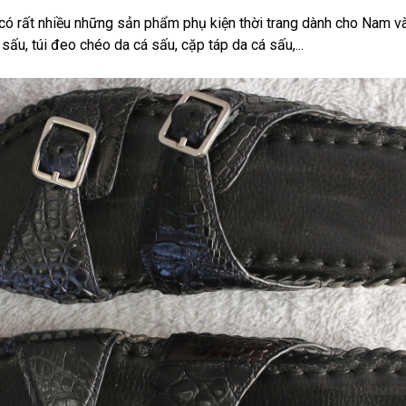
 rất nhiều những sản phẩm phụ kiện thời trang dành cho Nam và 
á sấu, túi đeo chéo da cá sấu, cặp táp da cá sấu,...