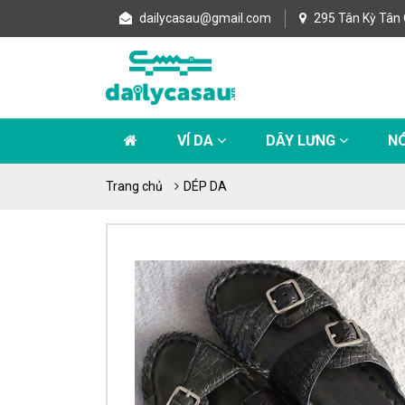
dailycasau@gmail.com
295 Tân Kỳ Tân 
VÍ DA
DÂY LƯNG
NÓ
Trang chủ
DÉP DA