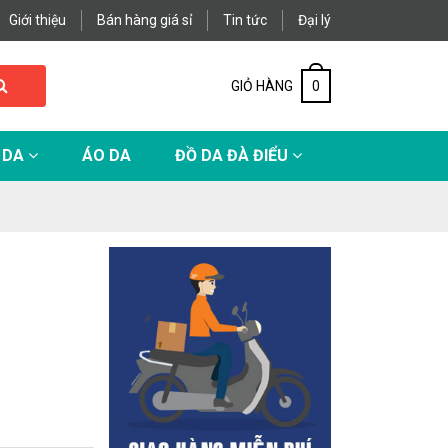
Giới thiệu
Bán hàng giá sỉ
Tin tức
Đại lý
GIỎ HÀNG
0
 DA
ÁO DA
ĐỒ DA ĐÀ ĐIỂU