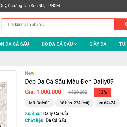
Quý, Phường Tân Sơn Nhì, TP.HCM
N DA CÁ SẤU
ĐỒ DA CÁ SẤU
GIÀY DA
TÚI
New
Dép Da Cá Sấu Màu Đen Daily09
Giá: 1.000.000
1.500.000
33%
Mã: Daily09
Đã bán: 274 (cái)
64424
Xuất xứ:
Daily Cá Sấu
Chất liệu:
Da Cá Sấu