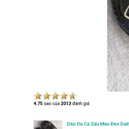
4.7
5
sao của
2013
đánh giá
Dép Da Cá Sấu Màu Đen Dai