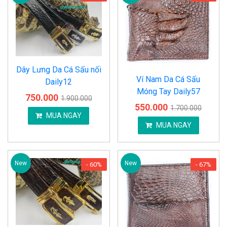
Dây Lưng Da Cá Sấu nối
Ví Nam Da Cá Sấu
Daily12
Móng Tay Daily57
750.000
1.900.000
550.000
1.700.000
MUA NGAY
MUA NGAY
New
New
- 60%
- 67%