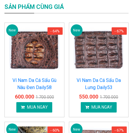
SẢN PHẨM CÙNG GIÁ
New
New
- 64%
- 67%
Ví Nam Da Cá Sấu Gù
Ví Nam Da Cá Sấu Da
Nâu Đen Daily58
Lưng Daily53
600.000
550.000
1.700.000
1.700.000
MUA NGAY
MUA NGAY
New
New
- 60%
- 67%