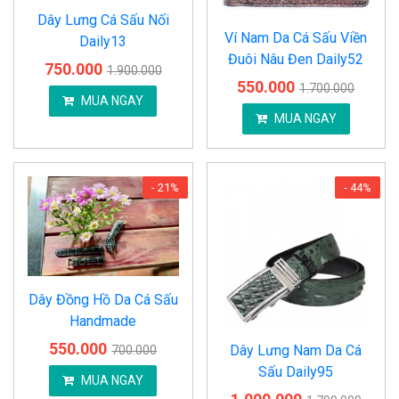
Dây Lưng Cá Sấu Nối
Ví Nam Da Cá Sấu Viền
Daily13
Đuôi Nâu Đen Daily52
750.000
1.900.000
550.000
1.700.000
MUA NGAY
MUA NGAY
- 21%
- 44%
Dây Đồng Hồ Da Cá Sấu
Handmade
550.000
Dây Lưng Nam Da Cá
700.000
Sấu Daily95
MUA NGAY